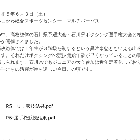
令和５年６月３日（土）
いしかわ総合スポーツセンター マルチパーパス
中、高校総体の石川県予選大会・石川県ボクシング選手権大会と
会が開催されました。
高校総体では１年生が３階級を制するという異常事態ともいえる出
ます。それだけボクシングの競技開始年齢が早くなっていることの
感じられます。石川県でもジュニアの大会参加は近年定着化してお
選手たちの活躍が待ち遠しい今日この頃です。
R5 ＵＪ競技結果.pdf
R5-選手権競技結果.pdf