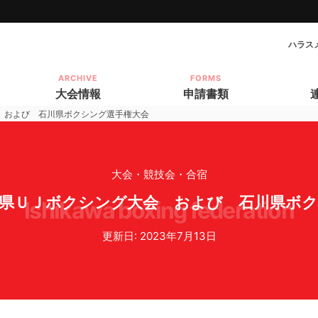
ハラス
ARCHIVE
FORMS
大会情報
申請書類
 および 石川県ボクシング選手権大会
大会・競技会・合宿
川県ＵＪボクシング大会 および 石川県ボク
ishikawa boxing federation
更新日: 2023年7月13日