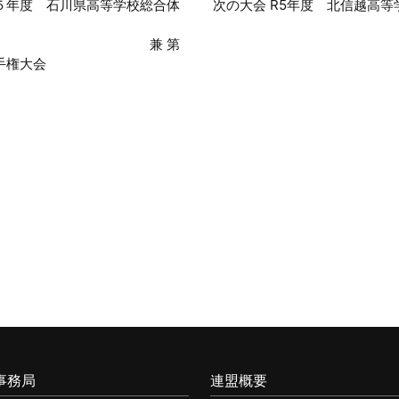
石川県高等学校総合体
次の大会 R5年度 北信越高
兼 第
手権大会
事務局
連盟概要