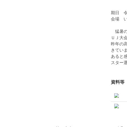
期日 
会場 
猛暑の
ＵＪ大
昨年の
きてい
あると
スター
資料等