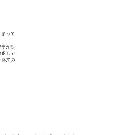
相まって
来事が起
裏返しで
り将来の