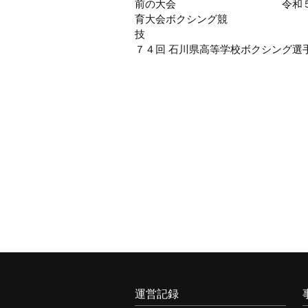
前
前の大会 令和５年度 
育大会ボクシング競
後
技 
７４回 石川県高等学校ボクシング選
の
大
会
運営記録