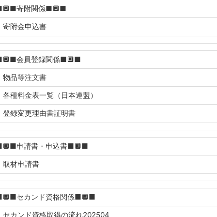
■🔲■寄附関係■🔲■
寄附金申込書
■🔲■会員登録関係■🔲■
物品等注文書
各種料金表一覧（日本連盟）
登録変更理由書証明書
■🔲■申請書・申込書■🔲■
取材申請書
■🔲■セカンド資格関係■🔲■
セカンド資格取得の流れ202504