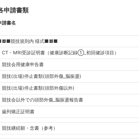
各申請書類
申請書名
■🔲■競技規則内 様式■🔲■
CT・MRI受診証明書（健康診断記録①_初回健診項目）
競技会用健康申告書
競技(出場)停止書類(頭部外傷_脳振盪)
競技(出場)停止書類(頭部外傷以外)
競技会以外での頭部外傷_脳振盪報告書
歯列矯正証明書
競技継続願・念書（参考）