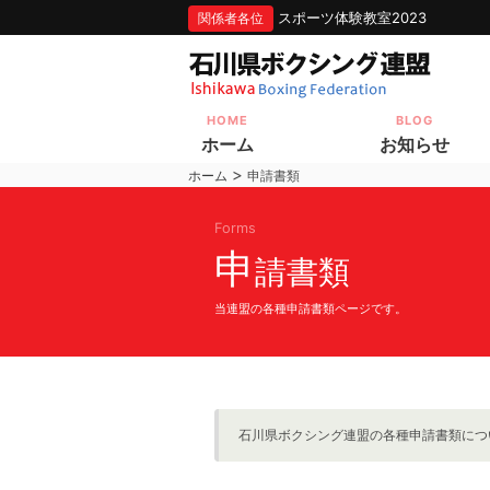
スポーツ体験教室2023
関係者各位
HOME
BLOG
ホーム
お知らせ
>
ホーム
申請書類
Forms
申
請書類
当連盟の各種申請書類ページです。
石川県ボクシング連盟の各種申請書類につ