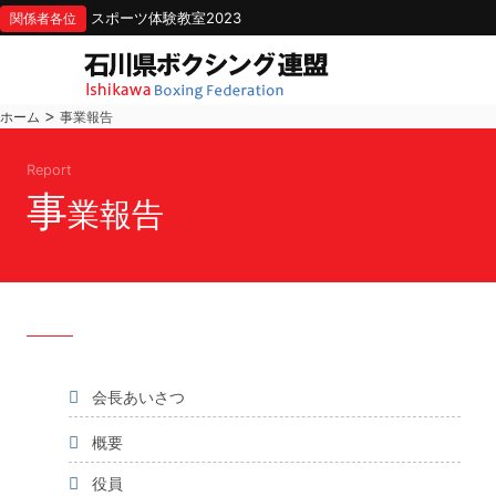
スポーツ体験教室2023
関係者各位
>
ホーム
事業報告
Report
事
業報告
会長あいさつ
概要
役員