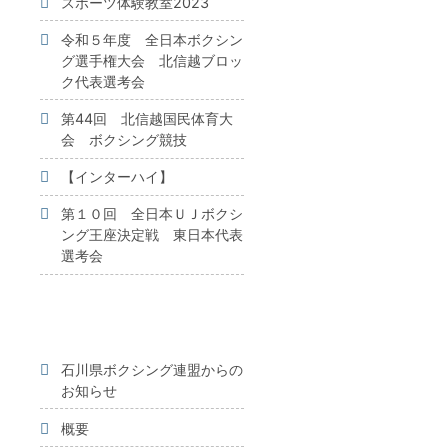
スポーツ体験教室2023
令和５年度 全日本ボクシン
グ選手権大会 北信越ブロッ
ク代表選考会
第44回 北信越国民体育大
会 ボクシング競技
【インターハイ】
第１０回 全日本ＵＪボクシ
ング王座決定戦 東日本代表
選考会
石川県ボクシング連盟からの
お知らせ
概要