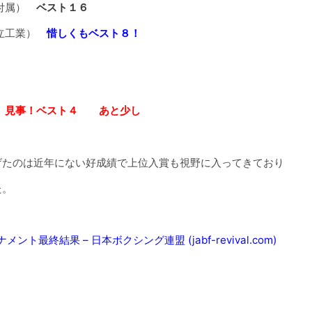
大付属）
ベスト１６
県立工業）
惜しくもベスト８！
）
見事！ベスト４ あと少し
たのは近年にない好成績で上位入賞も視野に入ってきており
た。
最終結果 – 日本ボクシング連盟 (jabf-revival.com)