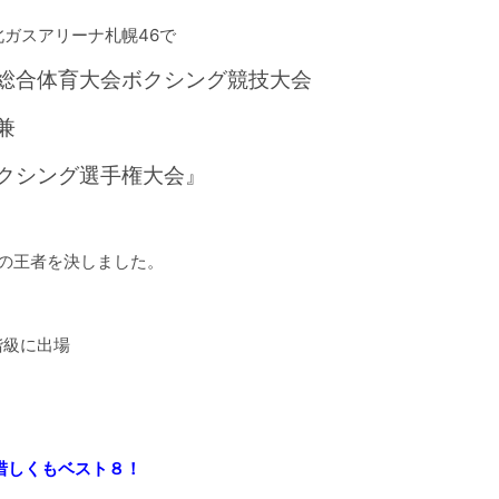
北ガスアリーナ札幌46で
校総合体育大会ボクシング競技大会
兼
クシング選手権大会』
の王者を決しました。
階級に出場
惜しくもベスト８！