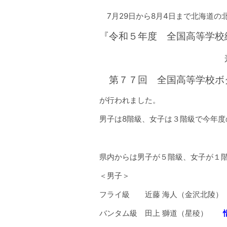
7月29日から8月4日まで北海道の
『令和５年度 全国高等学
第７７回 全国高等学校ボ
が行われました。
男子は8階級、女子は３階級で今年度
県内からは男子が５階級、女子が１
＜男子＞
フライ級 近藤 海人（金沢北陵）
バンタム級 田上 獅道（星稜）