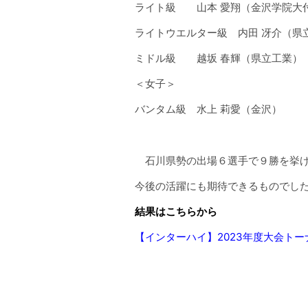
ライト級 山本 愛翔（金沢学院
ライトウエルター級 内田 冴介（
ミドル級 越坂 春輝（県立工業）
＜女子＞
バンタム級 水上 莉愛（金沢
石川県勢の出場６選手で９勝を挙げ
今後の活躍にも期待できるものでし
結果はこちらから
【インターハイ】2023年度大会トーナメント