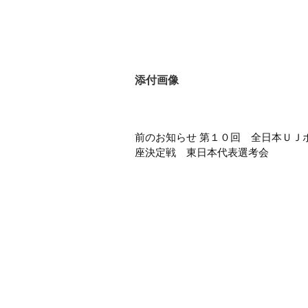
添付画像
前
前のお知らせ 第１０回 全日本ＵＪ
後
座決定戦 東日本代表選考会
の
お
知
ら
せ